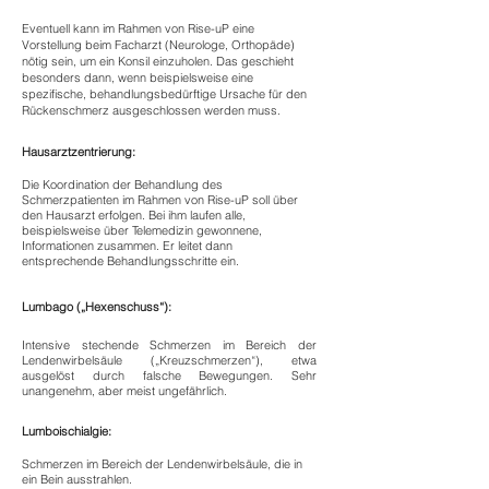
Eventuell kann im Rahmen von Rise-uP eine
Vorstellung beim Facharzt (Neurologe, Orthopäde)
nötig sein, um ein Konsil einzuholen. Das geschieht
besonders dann, wenn beispielsweise eine
spezifische, behandlungsbedürftige Ursache für den
Rückenschmerz ausgeschlossen werden muss.
Hausarztzentrierung:
Die Koordination der Behandlung des
Schmerzpatienten im Rahmen von Rise-uP soll über
den Hausarzt erfolgen. Bei ihm laufen alle,
beispielsweise über Telemedizin gewonnene,
Informationen zusammen. Er leitet dann
entsprechende Behandlungsschritte ein.
Lumbago („Hexenschuss“):
Intensive stechende Schmerzen im Bereich der
Lendenwirbelsäule („Kreuzschmerzen“), etwa
ausgelöst durch falsche Bewegungen. Sehr
unangenehm, aber meist ungefährlich.
Lumboischialgie:
Schmerzen im Bereich der Lendenwirbelsäule, die in
ein Bein ausstrahlen.