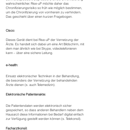
wahrscheinlicher. Rise-uP möchte daher das
Chronifizierungsrisiko so früh wie möglich bestimmen,
um die Chronifizierung von vornherein zu verhindern.
Das geschieht über einen kurzen Fragebogen.
Cisco:
Dieses Gerät dient bei Rise-uP der Vernetzung der
Ärzte. Es handelt sich dabei um eine Art Bildschirm, mit
dem man ähnlich wie bei Skype, videotelefonieren
kann – über eine sichere Leitung.
e-health:
Einsatz elektronischer Techniken in der Behandlung,
die besonders der Vernetzung der behandelnden
Ärzte dienen (s. auch Telemedizin).
Elektronische Patientenakte:
Die Patientendaten werden elektronisch sicher
gespeichert, so dass anderen Behandlern neben dem
Hausarzt diese Informationen bei Bedarf digital einfach
zur Verfügung gestellt werden können (s. Telekonsil).
Facharztkonsil: