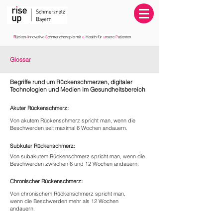
R
üc
ken-
i
nnovative
S
chmerztherapie
mit
e
-
Health für
u
nsere
P
atienten
Glossar
Begriffe rund um Rückenschmerzen, digitaler
Technologien und Medien im Gesundheitsbereich
Akuter Rückenschmerz:
Von akutem Rückenschmerz spricht man, wenn die
Beschwerden seit maximal 6 Wochen andauern.
Subkuter Rückenschmerz:
Von subakutem Rückenschmerz spricht man, wenn die
Beschwerden zwischen 6 und 12 Wochen andauern.
Chronischer Rückenschmerz:
Von chronischem Rückenschmerz spricht man,
wenn die Beschwerden mehr als 12 Wochen
andauern.