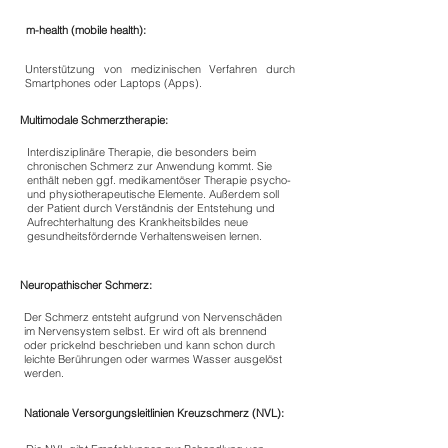
m-health (mobile health):
Unterstützung von medizinischen Verfahren durch
Smartphones oder Laptops (Apps).
Multimodale Schmerztherapie:
Interdisziplinäre Therapie, die besonders beim
chronischen Schmerz zur Anwendung kommt. Sie
enthält neben ggf. medikamentöser Therapie psycho-
und physiotherapeutische Elemente. Außerdem soll
der Patient durch Verständnis der Entstehung und
Aufrechterhaltung des Krankheitsbildes neue
gesundheitsfördernde Verhaltensweisen lernen.
Neuropathischer Schmerz:
Der Schmerz entsteht aufgrund von Nervenschäden
im Nervensystem selbst. Er wird oft als brennend
oder prickelnd beschrieben und kann schon durch
leichte Berührungen oder warmes Wasser ausgelöst
werden.
Nationale Versorgungsleitlinien Kreuzschmerz (NVL):