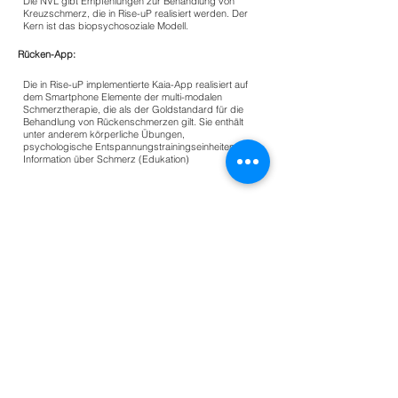
Die NVL gibt Empfehlungen zur Behandlung von
Kreuzschmerz, die in Rise-uP realisiert werden. Der
Kern ist das biopsychosoziale Modell.
Rücken-App:
Die in Rise-uP implementierte Kaia-App realisiert auf
dem Smartphone Elemente der multi-modalen
Schmerztherapie, die als der Goldstandard für die
Behandlung von Rückenschmerzen gilt. Sie enthält
unter anderem körperliche Übungen,
psychologische Entspannungstrainingseinheiten und
Information über Schmerz (Edukation)
Rise-uP:
Rücken-innovative Schmerztherapie mit e-
Health für unsere Patienten. Im Projekt Rise-uP
soll der in den Nationalen Versorgungsleitlinien
(NVL) Kreuzschmerz postulierte
Behandlungsansatz in Kombination mit
elektronischer Medizin (Vernetzung durch
ehealth, Unterstützung durch mhealth (Kaia-
App) angewendet werden.
Schmerzmedizin:
Therapeutische Maßnahmen, die zur